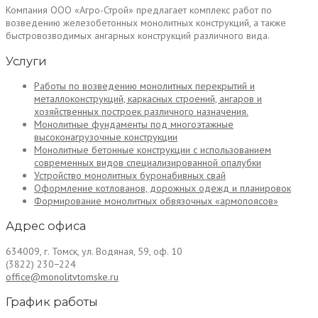
Компания ООО «Агро-Строй» предлагает комплекс работ по
возведению железобетонных монолитных конструкций, а также
быстровозводимых ангарных конструкций различного вида.
Услуги
Работы по возведению монолитных перекрытий и
металлоконструкций, каркасных строений, ангаров и
хозяйственных построек различного назначения.
Монолитные фундаменты под многоэтажные
высоконагрузочные конструкции
Монолитные бетонные конструкции с использованием
современных видов специализированной опалубки
Устройство монолитных буронабивных свай
Оформление котлованов, дорожных одежд и планировок
Формирование монолитных обвязочных «армопоясов»
Адрес офиса
634009, г. Томск, ул. Водяная, 59, оф. 10
(3822) 230−224
office@monolitvtomske.ru
График работы