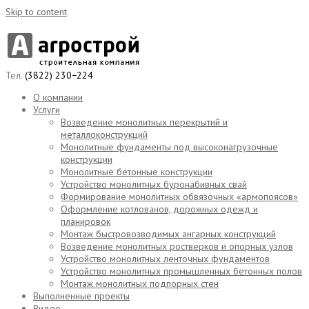
Skip to content
Тел.
(3822) 230−224
О компании
Услуги
Возведение монолитных перекрытий и
металлоконструкций
Монолитные фундаменты под высоконагрузочные
конструкции
Монолитные бетонные конструкции
Устройство монолитных буронабивных свай
Формирование монолитных обвязочных «армопоясов»
Оформление котлованов, дорожных одежд и
планировок
Монтаж быстровозводимых ангарных конструкций
Возведение монолитных ростверков и опорных узлов
Устройство монолитных ленточных фундаментов
Устройство монолитных промышленных бетонных полов
Монтаж монолитных подпорных стен
Выполненные проекты
Видео