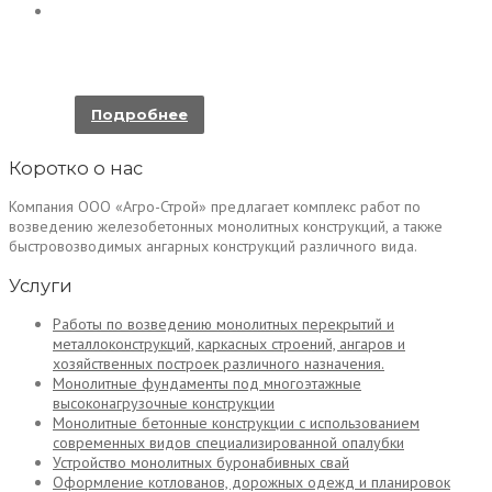
АРМИРОВАННЫЙ ЛЕНТОЧНЫЙ
ФУНДАМЕНТ
Подробнее
Коротко о нас
Компания ООО «Агро-Строй» предлагает комплекс работ по
возведению железобетонных монолитных конструкций, а также
быстровозводимых ангарных конструкций различного вида.
Услуги
Работы по возведению монолитных перекрытий и
металлоконструкций, каркасных строений, ангаров и
хозяйственных построек различного назначения.
Монолитные фундаменты под многоэтажные
высоконагрузочные конструкции
Монолитные бетонные конструкции с использованием
современных видов специализированной опалубки
Устройство монолитных буронабивных свай
Оформление котлованов, дорожных одежд и планировок