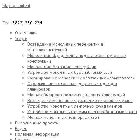
Skip to content
Тел.
(3822) 230−224
О компании
Услуги
Возведение монолитных перекрытий и
металлоконструкций
Монолитные фундаменты под высоконагрузочные
конструкции
Монолитные бетонные конструкции
Устройство монолитных буронабивных свай
Формирование монолитных обвязочных «армопоясов»
Оформление котлованов, дорожных одежд и
планировок
Монтаж быстровозводимых ангарных конструкций
Возведение монолитных ростверков и опорных узлов
Устройство монолитных ленточных фундаментов
Устройство монолитных промышленных бетонных полов
Монтаж монолитных подпорных стен
Выполненные проекты
Видео
Полезная информация
Новости