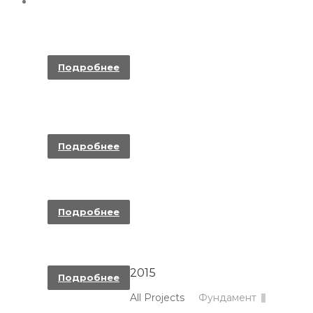
ЗАБОР НА МОНОЛИТНОМ ФУНДАМЕНТЕ И
БУРОНАБИВНЫХ СВАЯХ
Подробнее
ПОСТРОЙКА БЫСТРОВОЗВОДИМОГО
АРОЧНОГО АНГАРА
Подробнее
ПОСТРОЙКА МОНОЛИТНОГО ТАУНХАУСА
Подробнее
УСТРОЙСТВО ДОРОЖНОГО ПОЛОТНА
2015
Подробнее
All Projects
Фундамент