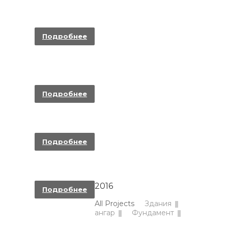
КАРКАСНАЯ ПРОМЫШЛЕННАЯ ПОСТРОЙКА
С ПЛАНИРОВКОЙ
Подробнее
МОНОЛИТНОЕ ТРЕХЭТАЖНОЕ ОФИСНОЕ
ЗДАНИЕ ПОД КЛЮЧ
Подробнее
МОНОЛИТНЫЙ ФУНДАМЕНТ ЗИМОЙ
Подробнее
СТРОИТЕЛЬСТВО МОНОЛИТНОГО КОРПУСА
2016
Подробнее
All Projects
Здания
ангар
Фундамент