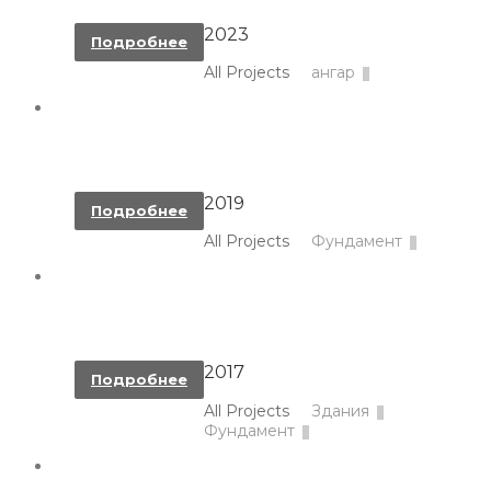
2023
Подробнее
All Projects
ангар
МОНОЛИТ И МЕТАЛЛОКОНСТРУКЦИИ ДЛЯ
ЦЕХА, 430 М3, 28 ДНЕЙ
2019
Подробнее
All Projects
Фундамент
МОНОЛИТНЫЕ ФУНДАМЕНТЫ С
ПРОГРЕВОМ, 215М3, 10 ДНЕЙ
2017
Подробнее
All Projects
Здания
Фундамент