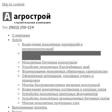
Skip to content
Тел.
(3822) 230−224
О компании
Услуги
Возведение монолитных перекрытий и
металлоконструкций
Монолитные фундаменты под высоконагрузочные
конструкции
Монолитные бетонные конструкции
Устройство монолитных буронабивных свай
Формирование монолитных обвязочных «армопоясов»
Оформление котлованов, дорожных одежд и
планировок
Монтаж быстровозводимых ангарных конструкций
Возведение монолитных ростверков и опорных узлов
Устройство монолитных ленточных фундаментов
Устройство монолитных промышленных бетонных полов
Монтаж монолитных подпорных стен
Выполненные проекты
Видео