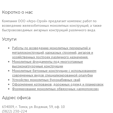
Коротко о нас
Компания ООО «Агро-Строй» предлагает комплекс работ по
возведению железобетонных монолитных конструкций, а также
быстровозводимых ангарных конструкций различного вида.
Услуги
Работы по возведению монолитных перекрытий и
металлоконструкций, каркасных строений, ангаров и
хозяйственных построек различного назначения.
Монолитные фундаменты под многоэтажные
высоконагрузочные конструкции
Монолитные бетонные конструкции с использованием
современных видов специализированной опалубки
Устройство монолитных буронабивных свай
Оформление котлованов, дорожных одежд и планировок
Формирование монолитных обвязочных «армопоясов»
Адрес офиса
634009, г. Томск, ул. Водяная, 59, оф. 10
(3822) 230−224