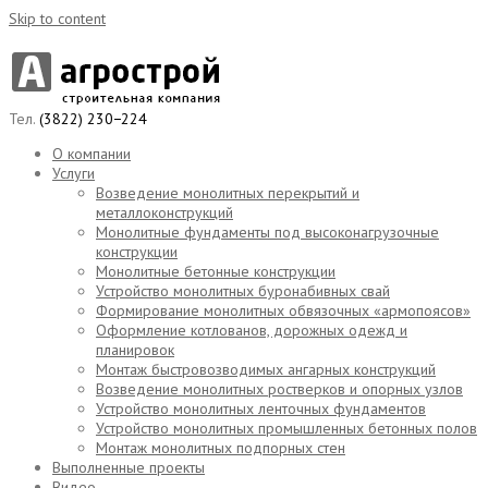
Skip to content
Тел.
(3822) 230−224
О компании
Услуги
Возведение монолитных перекрытий и
металлоконструкций
Монолитные фундаменты под высоконагрузочные
конструкции
Монолитные бетонные конструкции
Устройство монолитных буронабивных свай
Формирование монолитных обвязочных «армопоясов»
Оформление котлованов, дорожных одежд и
планировок
Монтаж быстровозводимых ангарных конструкций
Возведение монолитных ростверков и опорных узлов
Устройство монолитных ленточных фундаментов
Устройство монолитных промышленных бетонных полов
Монтаж монолитных подпорных стен
Выполненные проекты
Видео