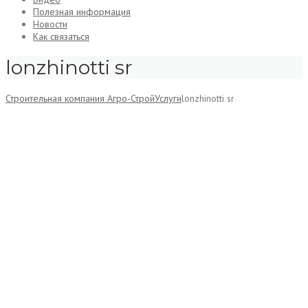
Полезная информация
Новости
Как связаться
lonzhinotti sr
Строительная компания Агро-Строй
Услуги
lonzhinotti sr