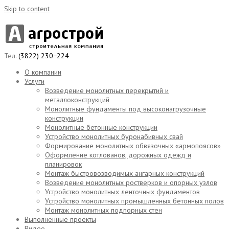
Skip to content
Тел.
(3822) 230−224
О компании
Услуги
Возведение монолитных перекрытий и
металлоконструкций
Монолитные фундаменты под высоконагрузочные
конструкции
Монолитные бетонные конструкции
Устройство монолитных буронабивных свай
Формирование монолитных обвязочных «армопоясов»
Оформление котлованов, дорожных одежд и
планировок
Монтаж быстровозводимых ангарных конструкций
Возведение монолитных ростверков и опорных узлов
Устройство монолитных ленточных фундаментов
Устройство монолитных промышленных бетонных полов
Монтаж монолитных подпорных стен
Выполненные проекты
Видео