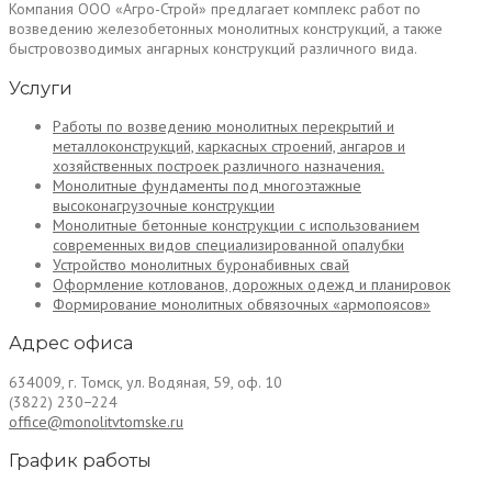
Компания ООО «Агро-Строй» предлагает комплекс работ по
возведению железобетонных монолитных конструкций, а также
быстровозводимых ангарных конструкций различного вида.
Услуги
Работы по возведению монолитных перекрытий и
металлоконструкций, каркасных строений, ангаров и
хозяйственных построек различного назначения.
Монолитные фундаменты под многоэтажные
высоконагрузочные конструкции
Монолитные бетонные конструкции с использованием
современных видов специализированной опалубки
Устройство монолитных буронабивных свай
Оформление котлованов, дорожных одежд и планировок
Формирование монолитных обвязочных «армопоясов»
Адрес офиса
634009, г. Томск, ул. Водяная, 59, оф. 10
(3822) 230−224
office@monolitvtomske.ru
График работы