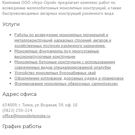
Компания ООО «Агро-Строй» предлагает комплекс работ по
возведению железобетонных монолитных конструкций, а также
быстровозводимых ангарных конструкций различного вида.
Услуги
Работы по возведению монолитных перекрытий и
металлоконструкций, каркасных строений, ангаров и
хозяйственных построек различного назначения.
Монолитные фундаменты под многоэтажные
высоконагрузочные конструкции
Монолитные бетонные конструкции с использованием
современных видов специализированной опалубки
Устройство монолитных буронабивных свай
Оформление котлованов, дорожных одежд и планировок
Формирование монолитных обвязочных «армопоясов»
Адрес офиса
634009, г. Томск, ул. Водяная, 59, оф. 10
(3822) 230−224
office@monolitvtomske.ru
График работы