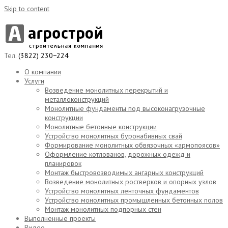
Skip to content
Тел.
(3822) 230−224
О компании
Услуги
Возведение монолитных перекрытий и
металлоконструкций
Монолитные фундаменты под высоконагрузочные
конструкции
Монолитные бетонные конструкции
Устройство монолитных буронабивных свай
Формирование монолитных обвязочных «армопоясов»
Оформление котлованов, дорожных одежд и
планировок
Монтаж быстровозводимых ангарных конструкций
Возведение монолитных ростверков и опорных узлов
Устройство монолитных ленточных фундаментов
Устройство монолитных промышленных бетонных полов
Монтаж монолитных подпорных стен
Выполненные проекты
Видео