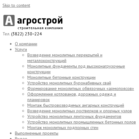
Skip to content
Тел.
(3822) 230−224
О компании
Услуги
Возведение монолитных перекрытий и
металлоконструкций
Монолитные фундаменты под высоконагрузочные
конструкции
Монолитные бетонные конструкции
Устройство монолитных буронабивных свай
Формирование монолитных обвязочных «армопоясов»
Оформление котлованов, дорожных одежд и
планировок
Монтаж быстровозводимых ангарных конструкций
Возведение монолитных ростверков и опорных узлов
Устройство монолитных ленточных фундаментов
Устройство монолитных промышленных бетонных полов
Монтаж монолитных подпорных стен
Выполненные проекты
Видео