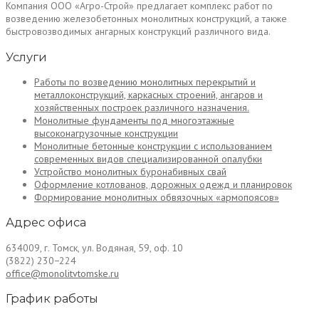
Компания ООО «Агро-Строй» предлагает комплекс работ по
возведению железобетонных монолитных конструкций, а также
быстровозводимых ангарных конструкций различного вида.
Услуги
Работы по возведению монолитных перекрытий и
металлоконструкций, каркасных строений, ангаров и
хозяйственных построек различного назначения.
Монолитные фундаменты под многоэтажные
высоконагрузочные конструкции
Монолитные бетонные конструкции с использованием
современных видов специализированной опалубки
Устройство монолитных буронабивных свай
Оформление котлованов, дорожных одежд и планировок
Формирование монолитных обвязочных «армопоясов»
Адрес офиса
634009, г. Томск, ул. Водяная, 59, оф. 10
(3822) 230−224
office@monolitvtomske.ru
График работы