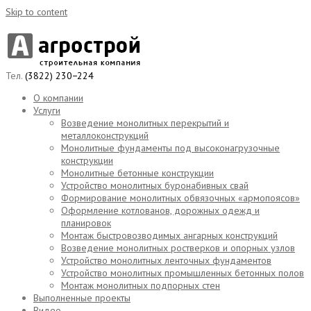
Skip to content
Тел.
(3822) 230−224
О компании
Услуги
Возведение монолитных перекрытий и
металлоконструкций
Монолитные фундаменты под высоконагрузочные
конструкции
Монолитные бетонные конструкции
Устройство монолитных буронабивных свай
Формирование монолитных обвязочных «армопоясов»
Оформление котлованов, дорожных одежд и
планировок
Монтаж быстровозводимых ангарных конструкций
Возведение монолитных ростверков и опорных узлов
Устройство монолитных ленточных фундаментов
Устройство монолитных промышленных бетонных полов
Монтаж монолитных подпорных стен
Выполненные проекты
Видео