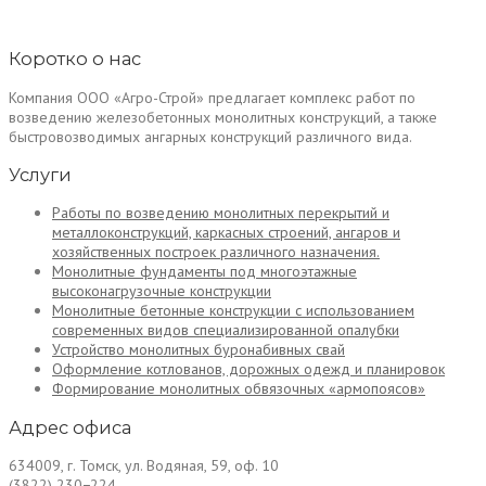
Коротко о нас
Компания ООО «Агро-Строй» предлагает комплекс работ по
возведению железобетонных монолитных конструкций, а также
быстровозводимых ангарных конструкций различного вида.
Услуги
Работы по возведению монолитных перекрытий и
металлоконструкций, каркасных строений, ангаров и
хозяйственных построек различного назначения.
Монолитные фундаменты под многоэтажные
высоконагрузочные конструкции
Монолитные бетонные конструкции с использованием
современных видов специализированной опалубки
Устройство монолитных буронабивных свай
Оформление котлованов, дорожных одежд и планировок
Формирование монолитных обвязочных «армопоясов»
Адрес офиса
634009, г. Томск, ул. Водяная, 59, оф. 10
(3822) 230−224