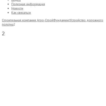
Полезная информация
Новости
Как связаться
Строительная компания Агро-Строй
Фундамент
Устройство дорожного
полотна
2
2