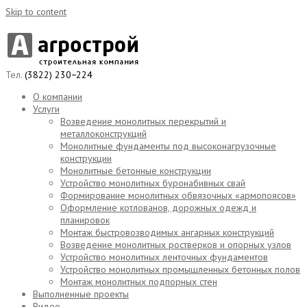
Skip to content
Тел.
(3822) 230−224
О компании
Услуги
Возведение монолитных перекрытий и
металлоконструкций
Монолитные фундаменты под высоконагрузочные
конструкции
Монолитные бетонные конструкции
Устройство монолитных буронабивных свай
Формирование монолитных обвязочных «армопоясов»
Оформление котлованов, дорожных одежд и
планировок
Монтаж быстровозводимых ангарных конструкций
Возведение монолитных ростверков и опорных узлов
Устройство монолитных ленточных фундаментов
Устройство монолитных промышленных бетонных полов
Монтаж монолитных подпорных стен
Выполненные проекты
Видео