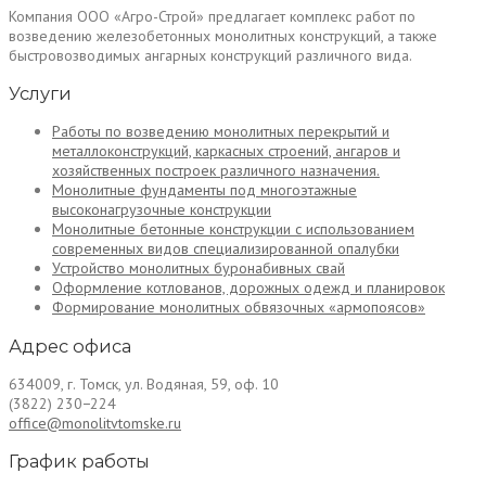
Компания ООО «Агро-Строй» предлагает комплекс работ по
возведению железобетонных монолитных конструкций, а также
быстровозводимых ангарных конструкций различного вида.
Услуги
Работы по возведению монолитных перекрытий и
металлоконструкций, каркасных строений, ангаров и
хозяйственных построек различного назначения.
Монолитные фундаменты под многоэтажные
высоконагрузочные конструкции
Монолитные бетонные конструкции с использованием
современных видов специализированной опалубки
Устройство монолитных буронабивных свай
Оформление котлованов, дорожных одежд и планировок
Формирование монолитных обвязочных «армопоясов»
Адрес офиса
634009, г. Томск, ул. Водяная, 59, оф. 10
(3822) 230−224
office@monolitvtomske.ru
График работы