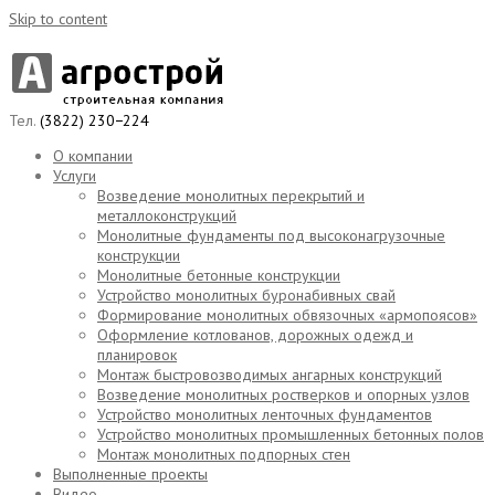
Skip to content
Тел.
(3822) 230−224
О компании
Услуги
Возведение монолитных перекрытий и
металлоконструкций
Монолитные фундаменты под высоконагрузочные
конструкции
Монолитные бетонные конструкции
Устройство монолитных буронабивных свай
Формирование монолитных обвязочных «армопоясов»
Оформление котлованов, дорожных одежд и
планировок
Монтаж быстровозводимых ангарных конструкций
Возведение монолитных ростверков и опорных узлов
Устройство монолитных ленточных фундаментов
Устройство монолитных промышленных бетонных полов
Монтаж монолитных подпорных стен
Выполненные проекты
Видео