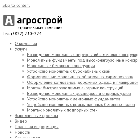
Skip to content
Тел.
(3822) 230−224
О компании
Услуги
Возведение монолитных перекрытий и металлоконструкц
Монолитные фундаменты под высоконагрузочные констр
Монолитные бетонные конструкции
Устройство монолитных буронабивных свай
Формирование монолитных обвязочных «армопоясов»
Оформление котлованов, дорожных одежд и планирово
Монтаж быстровозводимых ангарных конструкций
Возведение монолитных ростверков и опорных узлов
Устройство монолитных ленточных фундаментов
Устройство монолитных промышленных бетонных полов
Монтаж монолитных подпорных стен
Выполненные проекты
Видео
Полезная информация
Новости
Как связаться