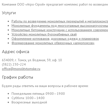
Компания ООО «Агро-Строй» предлагает комплекс работ по возведен
Услуги
Работы по возведению монолитных перекрытий и металлоконстру
Монолитные фундаменты под многоэтажные высоконагрузочны
Монолитные бетонные конструкции с использованием современ
Устройство монолитных буронабивных свай
Оформление котлованов, дорожных одежд и планировок
Формирование монолитных обвязочных «армопоясов»
Адрес офиса
634009, г. Томск, ул. Водяная, 59, оф. 10
(3822) 230−224
office@monolitvtomske.ru
График работы
Будем рады ответить на ваши вопросы в рабочее время:
Понедельник-пятница:
09:00—19:00
Суббота:
10:00—14:00
Воскресенье:
выходной