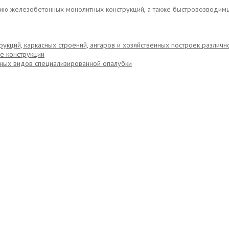
ию железобетонных монолитных конструкций, а также быстровозводимы
кций, каркасных строений, ангаров и хозяйственных построек различно
е конструкции
ных видов специализированной опалубки