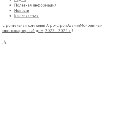
Полезная информация
Новости
Как связаться
Строительная компания Агро-Строй
Здания
Монолитный
многоквартирный дом, 2022—2024 г.
3
3