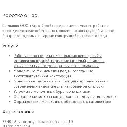
Коротко о нас
Компания ООО «Агро-Строй» предлагает комплекс работ по
возведению железобетонных монолитных конструкций, а также
быстровозводимых ангарных конструкций различного вида.
Услуги
Работы по возведению монолитных перекрытий и
металлоконструкций, каркасных строений, ангаров и
хозяйственных построек различного назначения.
Монолитные фундаменты под многоэтажные
высоконагрузочные конструкции
Монолитные бетонные конструкции с использованием
современных видов специализированной опалубки
Устройство монолитных буронабивных свай
Оформление котлованов, дорожных одежд и планировок
Формирование монолитных обвязочных «армопоясов»
Адрес офиса
634009, г. Томск, ул. Водяная, 59, оф. 10
(3822) 230−224