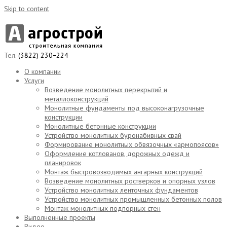
Skip to content
Тел.
(3822) 230−224
О компании
Услуги
Возведение монолитных перекрытий и
металлоконструкций
Монолитные фундаменты под высоконагрузочные
конструкции
Монолитные бетонные конструкции
Устройство монолитных буронабивных свай
Формирование монолитных обвязочных «армопоясов»
Оформление котлованов, дорожных одежд и
планировок
Монтаж быстровозводимых ангарных конструкций
Возведение монолитных ростверков и опорных узлов
Устройство монолитных ленточных фундаментов
Устройство монолитных промышленных бетонных полов
Монтаж монолитных подпорных стен
Выполненные проекты
Видео