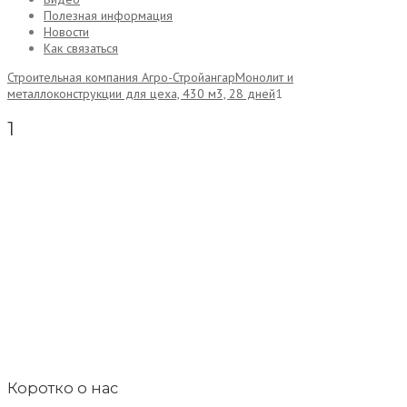
Полезная информация
Новости
Как связаться
Строительная компания Агро-Строй
ангар
Монолит и
металлоконструкции для цеха, 430 м3, 28 дней
1
1
Коротко о нас