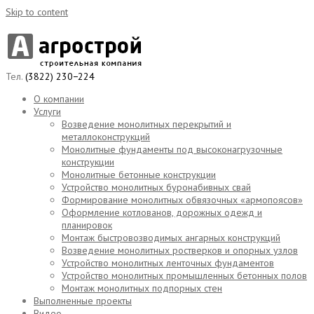
Skip to content
Тел.
(3822) 230−224
О компании
Услуги
Возведение монолитных перекрытий и
металлоконструкций
Монолитные фундаменты под высоконагрузочные
конструкции
Монолитные бетонные конструкции
Устройство монолитных буронабивных свай
Формирование монолитных обвязочных «армопоясов»
Оформление котлованов, дорожных одежд и
планировок
Монтаж быстровозводимых ангарных конструкций
Возведение монолитных ростверков и опорных узлов
Устройство монолитных ленточных фундаментов
Устройство монолитных промышленных бетонных полов
Монтаж монолитных подпорных стен
Выполненные проекты
Видео