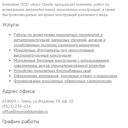
Компания ООО «Агро-Строй» предлагает комплекс работ по
возведению железобетонных монолитных конструкций, а также
быстровозводимых ангарных конструкций различного вида.
Услуги
Работы по возведению монолитных перекрытий и
металлоконструкций, каркасных строений, ангаров и
хозяйственных построек различного назначения.
Монолитные фундаменты под многоэтажные
высоконагрузочные конструкции
Монолитные бетонные конструкции с использованием
современных видов специализированной опалубки
Устройство монолитных буронабивных свай
Оформление котлованов, дорожных одежд и планировок
Формирование монолитных обвязочных «армопоясов»
Адрес офиса
634009, г. Томск, ул. Водяная, 59, оф. 10
(3822) 230−224
office@monolitvtomske.ru
График работы