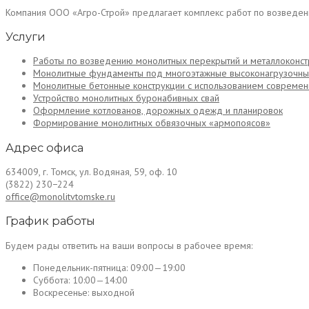
Компания ООО «Агро-Строй» предлагает комплекс работ по возведен
Услуги
Работы по возведению монолитных перекрытий и металлоконстру
Монолитные фундаменты под многоэтажные высоконагрузочны
Монолитные бетонные конструкции с использованием современ
Устройство монолитных буронабивных свай
Оформление котлованов, дорожных одежд и планировок
Формирование монолитных обвязочных «армопоясов»
Адрес офиса
634009, г. Томск, ул. Водяная, 59, оф. 10
(3822) 230−224
office@monolitvtomske.ru
График работы
Будем рады ответить на ваши вопросы в рабочее время:
Понедельник-пятница:
09:00—19:00
Суббота:
10:00—14:00
Воскресенье:
выходной