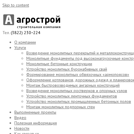
Skip to content
Тел.
(3822) 230−224
О компании
Услуги
Возведение монолитных перекрытий и металлоконструкц
Монолитные фундаменты под высоконагрузочные констр
Монолитные бетонные конструкции
Устройство монолитных буронабивных свай
Формирование монолитных обвязочных «армопоясов»
Оформление котлованов, дорожных одежд и планирово
Монтаж быстровозводимых ангарных конструкций
Возведение монолитных ростверков и опорных узлов
Устройство монолитных ленточных фундаментов
Устройство монолитных промышленных бетонных полов
Монтаж монолитных подпорных стен
Выполненные проекты
Видео
Полезная информация
Новости
Как связаться