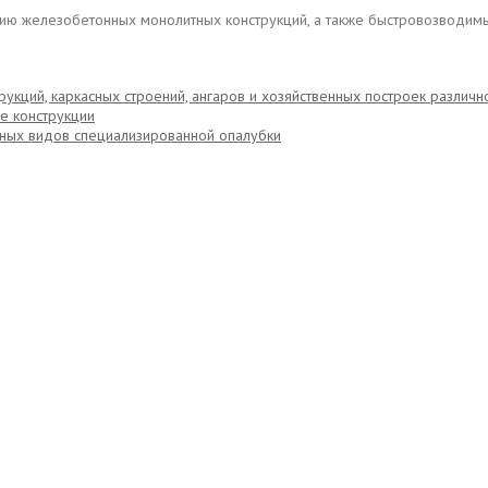
ию железобетонных монолитных конструкций, а также быстровозводимы
кций, каркасных строений, ангаров и хозяйственных построек различно
е конструкции
ных видов специализированной опалубки