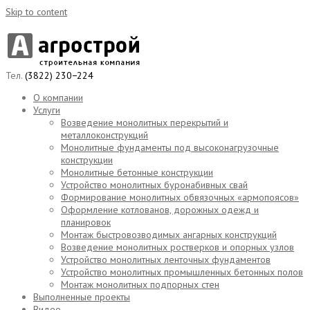
Skip to content
Тел.
(3822) 230−224
О компании
Услуги
Возведение монолитных перекрытий и
металлоконструкций
Монолитные фундаменты под высоконагрузочные
конструкции
Монолитные бетонные конструкции
Устройство монолитных буронабивных свай
Формирование монолитных обвязочных «армопоясов»
Оформление котлованов, дорожных одежд и
планировок
Монтаж быстровозводимых ангарных конструкций
Возведение монолитных ростверков и опорных узлов
Устройство монолитных ленточных фундаментов
Устройство монолитных промышленных бетонных полов
Монтаж монолитных подпорных стен
Выполненные проекты
Видео