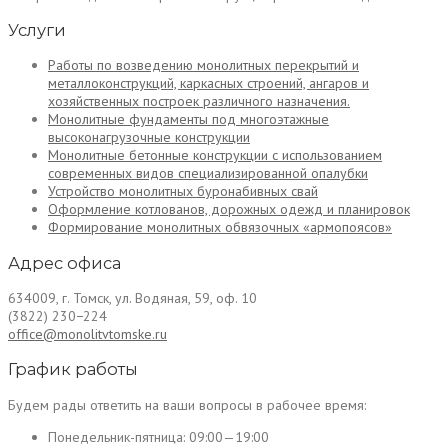
Услуги
Работы по возведению монолитных перекрытий и
металлоконструкций, каркасных строений, ангаров и
хозяйственных построек различного назначения.
Монолитные фундаменты под многоэтажные
высоконагрузочные конструкции
Монолитные бетонные конструкции с использованием
современных видов специализированной опалубки
Устройство монолитных буронабивных свай
Оформление котлованов, дорожных одежд и планировок
Формирование монолитных обвязочных «армопоясов»
Адрес офиса
634009, г. Томск, ул. Водяная, 59, оф. 10
(3822) 230−224
office@monolitvtomske.ru
График работы
Будем рады ответить на ваши вопросы в рабочее время:
Понедельник-пятница:
09:00—19:00