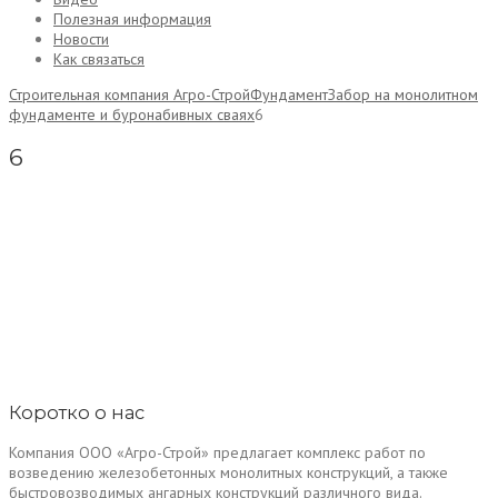
Полезная информация
Новости
Как связаться
Строительная компания Агро-Строй
Фундамент
Забор на монолитном
фундаменте и буронабивных сваях
6
6
Коротко о нас
Компания ООО «Агро-Строй» предлагает комплекс работ по
возведению железобетонных монолитных конструкций, а также
быстровозводимых ангарных конструкций различного вида.