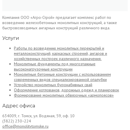
Коротко о нас
Компания ООО «Агро-Строй» предлагает комплекс работ по
возведению железобетонных монолитных конструкций, а также
быстровозводимых ангарных конструкций различного вида.
Услуги
Работы по возведению монолитных перекрытий и
металлоконструкций, каркасных строений, ангаров и
хозяйственных построек различного назначения.
Монолитные фундаменты под многоэтажные
высоконагрузочные конструкции
Монолитные бетонные конструкции с использованием
современных видов специализированной опалубки
Устройство монолитных буронабивных свай
Оформление котлованов, дорожных одежд и планировок
Формирование монолитных обвязочных «армопоясов»
Адрес офиса
634009, г. Томск, ул. Водяная, 59, оф. 10
(3822) 230−224
office@monolitvtomske.ru