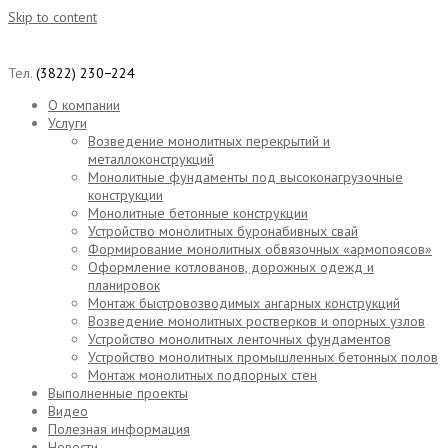
Skip to content
Тел.
(3822) 230−224
О компании
Услуги
Возведение монолитных перекрытий и
металлоконструкций
Монолитные фундаменты под высоконагрузочные
конструкции
Монолитные бетонные конструкции
Устройство монолитных буронабивных свай
Формирование монолитных обвязочных «армопоясов»
Оформление котлованов, дорожных одежд и
планировок
Монтаж быстровозводимых ангарных конструкций
Возведение монолитных ростверков и опорных узлов
Устройство монолитных ленточных фундаментов
Устройство монолитных промышленных бетонных полов
Монтаж монолитных подпорных стен
Выполненные проекты
Видео
Полезная информация
Новости