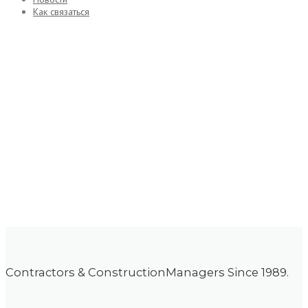
Как связаться
Project Full Width
The most powerful things we do.
Contractors & ConstructionManagers Since 1989.